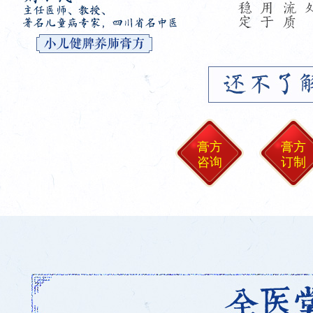
膏方
膏方
咨询
订制