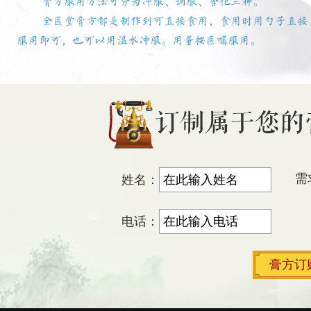
需
姓名：
电话：