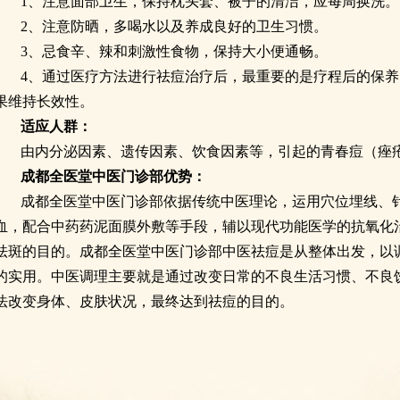
1、注意面部卫生，保持枕头套、被子的清洁，应每周换洗。
2、注意防晒，多喝水以及养成良好的卫生习惯。
3、忌食辛、辣和刺激性食物，保持大小便通畅。
4、通过医疗方法进行祛痘治疗后，最重要的是疗程后的保
果维持长效性。
适应人群：
由内分泌因素、遗传因素、饮食因素等，引起的青春痘（痤
成都全医堂中医门诊部优势：
成都全医堂中医门诊部依据传统中医理论，运用穴位埋线、
血，配合中药药泥面膜外敷等手段，辅以现代功能医学的抗氧化
祛斑的目的。成都全医堂中医门诊部中医祛痘是从整体出发，以
的实用。中医调理主要就是通过改变日常的不良生活习惯、不良
法改变身体、皮肤状况，最终达到祛痘的目的。