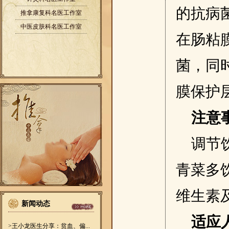
的抗病
推拿康复科名医工作室
中医皮肤科名医工作室
在肠粘
菌，同
膜保护
注意
调节
青菜多
维生素
新闻动态
适应
>王小龙医生分享：贫血、偏...