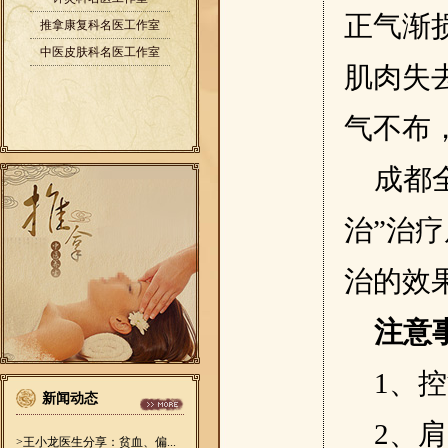
正气渐
推拿康复科名医工作室
中医皮肤科名医工作室
肌肉失
气不布
成都
治”治
治的效
注意
1、
新闻动态
2、
>王小龙医生分享：贫血、偏...