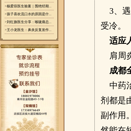
>杨爱琼医生验案｜围绝经期...
3、
>孩子喜欢流口水的原因是什...
>刘红旗医生分享：喉咙痛总...
受冷。
>王小龙医生：鼻炎反复发作...
适应
肩周
成都
中药
剂都是
副作用
然能在