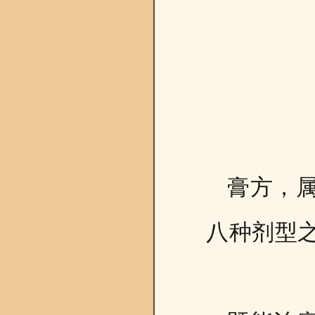
膏方，
八种剂型