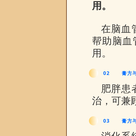
用。
在脑血
帮助脑血
用。
0
2
膏方
肥胖患
治，可兼
0
3
膏方